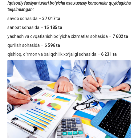
Iqtisodiy faoliyat turlari boʻyicha esa xususiy korxonalar quyidagicha
taqsimlangan:
savdo sohasida –
37 017 ta
sanoat sohasida –
15 185
ta
yashash va ovqatlanish boʻyicha xizmatlar sohasida –
7 602 ta
qurilish sohasida –
6 596 ta
qishloq, oʻrmon va baliqchilik xoʻjaligi sohasida –
6 231 ta