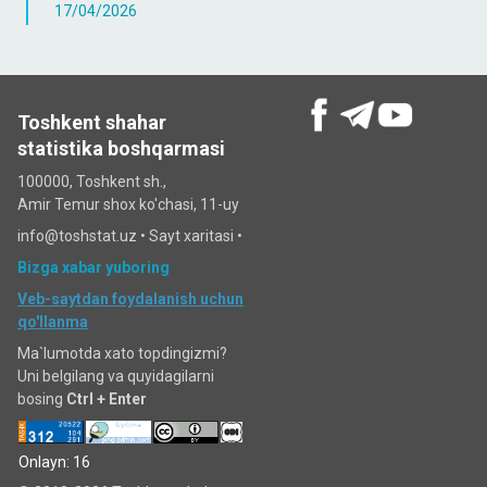
17/04/2026
Toshkent shahar
statistika boshqarmasi
100000, Toshkent sh.,
Amir Temur shox ko'chasi, 11-uy
info@toshstat.uz •
Sayt xaritasi
•
Bizga xabar yuboring
Veb-saytdan foydalanish uchun
qo'llanma
Ma`lumotda xato topdingizmi?
Uni belgilang va quyidagilarni
bosing
Ctrl + Enter
Onlayn: 16