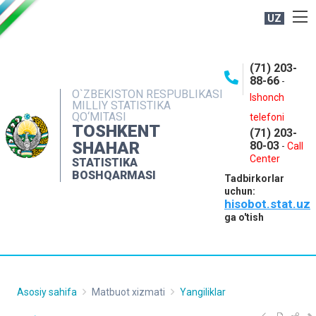
UZ
BOSHQARMA HAQIDA
(71) 203-
OCHIQ MA'LUMOTLAR
88-66
-
O`ZBEKISTON RESPUBLIKASI
NASHRLAR
Ishonch
MILLIY STATISTIKA
QO‘MITASI
telefoni
INTERAKTIV XIZMATLAR
TOSHKENT
(71) 203-
MATBUOT XIZMATI
SHAHAR
80-03
-
Call
Center
STATISTIKA
MUROJAATLAR
BOSHQARMASI
Tadbirkorlar
KONTAKTLAR
uchun:
hisobot.stat.uz
ga o'tish
Asosiy sahifa
Matbuot xizmati
Yangiliklar