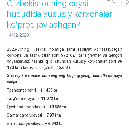
Oʻzbekistonning qaysi
hududida xususiy korxonalar
koʻproq joylashgan?
14/02/2023
2023-yilning 1-fevral holatiga jami faoliyat koʻrsatayotgan
korxona va tashkilotlar soni
572 021 tani
(fermer va dehqon
xoʻjaliklarisiz)
tashkil qilib, shundan xususiy korxonalar soni
89
170 tani
tashkil qildi (ulushi
15,6 %
).
Xususiy korxonalar sonining eng koʻpi quyidagi hududlarda qayd
etilgan:
Toshkent shahri –
11 435 ta
Fargʻona viloyati –
11 072 ta
Qashqadaryo viloyati –
10 585 ta
Samarqand viloyati –
7 971 ta
Surxondaryo viloyati –
6 942 ta