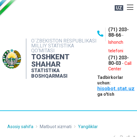
UZ
BOSHQARMA HAQIDA
(71) 203-
OCHIQ MA'LUMOTLAR
88-66
-
O`ZBEKISTON RESPUBLIKASI
NASHRLAR
Ishonch
MILLIY STATISTIKA
QO‘MITASI
telefoni
INTERAKTIV XIZMATLAR
TOSHKENT
(71) 203-
MATBUOT XIZMATI
SHAHAR
80-03
-
Call
Center
STATISTIKA
MUROJAATLAR
BOSHQARMASI
Tadbirkorlar
KONTAKTLAR
uchun:
hisobot.stat.uz
ga o'tish
Asosiy sahifa
Matbuot xizmati
Yangiliklar