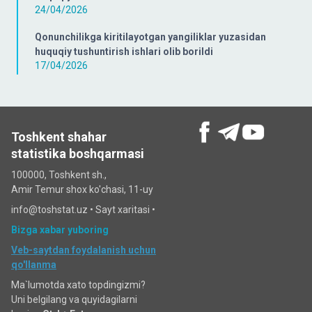
24/04/2026
Qonunchilikga kiritilayotgan yangiliklar yuzasidan
huquqiy tushuntirish ishlari olib borildi
17/04/2026
Toshkent shahar
statistika boshqarmasi
100000, Toshkent sh.,
Amir Temur shox ko'chasi, 11-uy
info@toshstat.uz •
Sayt xaritasi
•
Bizga xabar yuboring
Veb-saytdan foydalanish uchun
qo'llanma
Ma`lumotda xato topdingizmi?
Uni belgilang va quyidagilarni