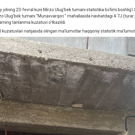
iy yilning 23-fevral kuni Mirzo Ulug‘bek tumani statistika bo‘limi boshl
zo Ulug‘bek tumani “Munavvarqori ” mahallasida navbatdagi 4-TJ (turar j
larning tanlanma kuzatuvi o‘tkazildi.
J kuzatuvlari natijasida olingan ma’lumotlar haqqoniy statistik ma’lumotl