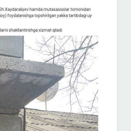
ig‘i Sh.Xaydaraliyev hamda mutaxassislar tomonidan
oy) foydalanishga topshirilgan yakka tartibdagi uy
arni shakllantirishga xizmat qiladi.