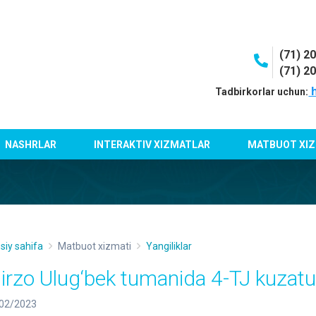
(71) 2
(71) 2
h
Tadbirkorlar uchun:
NASHRLAR
INTERAKTIV XIZMATLAR
MATBUOT XIZ
siy sahifa
Matbuot xizmati
Yangiliklar
irzo Ulug‘bek tumanida 4-TJ kuzatuvi
02/2023