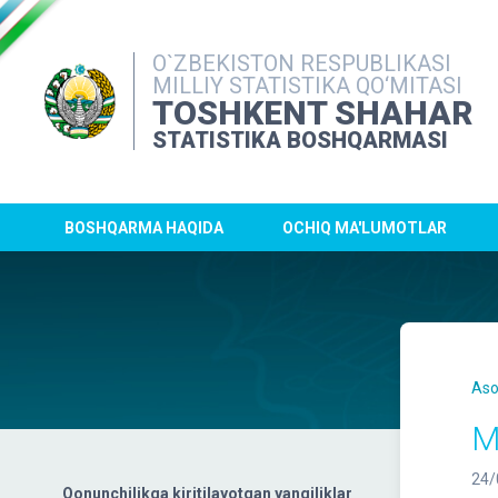
O`ZBEKISTON RESPUBLIKASI
MILLIY STATISTIKA QO‘MITASI
TOSHKENT SHAHAR
STATISTIKA BOSHQARMASI
BOSHQARMA HAQIDA
OCHIQ MA'LUMOTLAR
Aso
M
24/
Qonunchilikga kiritilayotgan yangiliklar