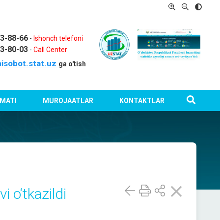
03-88-66
-
Ishonch telefoni
03-80-03
-
Call Center
isobot.stat.uz
ga o'tish
MATI
MUROJAATLAR
KONTAKTLAR
 o‘tkazildi