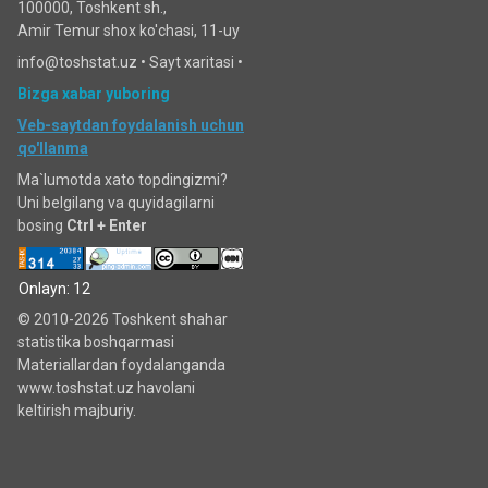
100000, Toshkent sh.,
Amir Temur shox ko'chasi, 11-uy
info@toshstat.uz •
Sayt xaritasi
•
Bizga xabar yuboring
Veb-saytdan foydalanish uchun
qo'llanma
Ma`lumotda xato topdingizmi?
Uni belgilang va quyidagilarni
bosing
Ctrl + Enter
Onlayn: 12
© 2010-2026 Toshkent shahar
statistika boshqarmasi
Materiallardan foydalanganda
www.toshstat.uz havolani
keltirish majburiy.