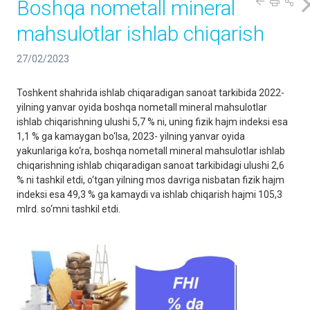
Boshqa nometall mineral
mahsulotlar ishlab chiqarish
27/02/2023
Toshkent shahrida ishlab chiqaradigan sanoat tarkibida 2022-
yilning yanvar oyida boshqa nometall mineral mahsulotlar
ishlab chiqarishning ulushi 5,7 % ni, uning fizik hajm indeksi esa
1,1 % ga kamaygan bo‘lsa, 2023- yilning yanvar oyida
yakunlariga ko‘ra, boshqa nometall mineral mahsulotlar ishlab
chiqarishning ishlab chiqaradigan sanoat tarkibidagi ulushi 2,6
% ni tashkil etdi, o‘tgan yilning mos davriga nisbatan fizik hajm
indeksi esa 49,3 % ga kamaydi va ishlab chiqarish hajmi 105,3
mlrd. so‘mni tashkil etdi.