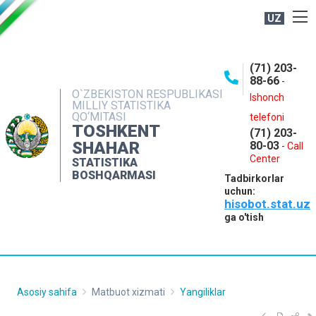
UZ
BOSHQARMA HAQIDA
(71) 203-
OCHIQ MA'LUMOTLAR
88-66
-
O`ZBEKISTON RESPUBLIKASI
NASHRLAR
Ishonch
MILLIY STATISTIKA
QO‘MITASI
telefoni
INTERAKTIV XIZMATLAR
TOSHKENT
(71) 203-
MATBUOT XIZMATI
SHAHAR
80-03
-
Call
Center
STATISTIKA
MUROJAATLAR
BOSHQARMASI
Tadbirkorlar
KONTAKTLAR
uchun:
hisobot.stat.uz
ga o'tish
Asosiy sahifa
Matbuot xizmati
Yangiliklar