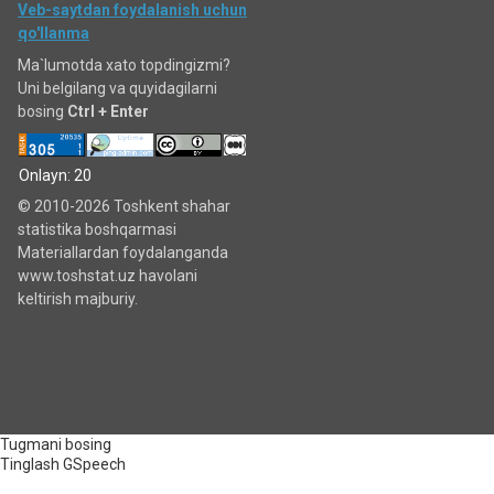
Veb-saytdan foydalanish uchun
qo'llanma
Ma`lumotda xato topdingizmi?
Uni belgilang va quyidagilarni
bosing
Ctrl + Enter
Onlayn: 20
© 2010-2026 Toshkent shahar
statistika boshqarmasi
Materiallardan foydalanganda
www.toshstat.uz havolani
keltirish majburiy.
Tugmani bosing
Tinglash
GSpeech