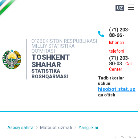
UZ
BOSHQARMA HAQIDA
(71) 203-
OCHIQ MA'LUMOTLAR
88-66
-
O`ZBEKISTON RESPUBLIKASI
NASHRLAR
Ishonch
MILLIY STATISTIKA
QO‘MITASI
telefoni
INTERAKTIV XIZMATLAR
TOSHKENT
(71) 203-
MATBUOT XIZMATI
SHAHAR
80-03
-
Call
Center
STATISTIKA
MUROJAATLAR
BOSHQARMASI
Tadbirkorlar
KONTAKTLAR
uchun:
hisobot.stat.uz
ga o'tish
Asosiy sahifa
Matbuot xizmati
Yangiliklar