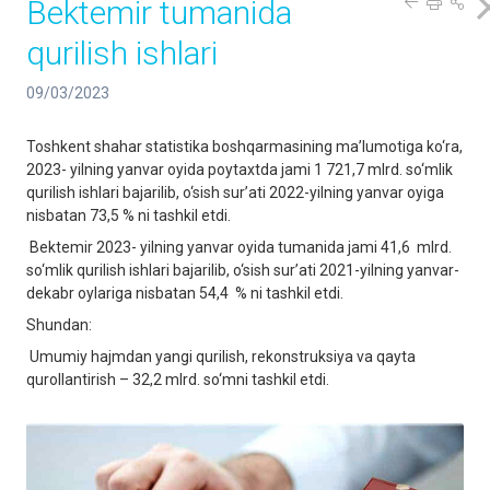
Bektemir tumanida
qurilish ishlari
09/03/2023
Toshkent shahar statistika boshqarmasining ma’lumotiga ko‘ra,
2023- yilning yanvar oyida poytaxtda jami 1 721,7 mlrd. so‘mlik
qurilish ishlari bajarilib, o‘sish sur’ati 2022-yilning yanvar oyiga
nisbatan 73,5 % ni tashkil etdi.
Bektemir 2023- yilning yanvar oyida tumanida jami 41,6 mlrd.
so‘mlik qurilish ishlari bajarilib, o‘sish sur’ati 2021-yilning yanvar-
dekabr oylariga nisbatan 54,4 % ni tashkil etdi.
Shundan:
Umumiy hajmdan yangi qurilish, rekonstruksiya va qayta
qurollantirish – 32,2 mlrd. so‘mni tashkil etdi.