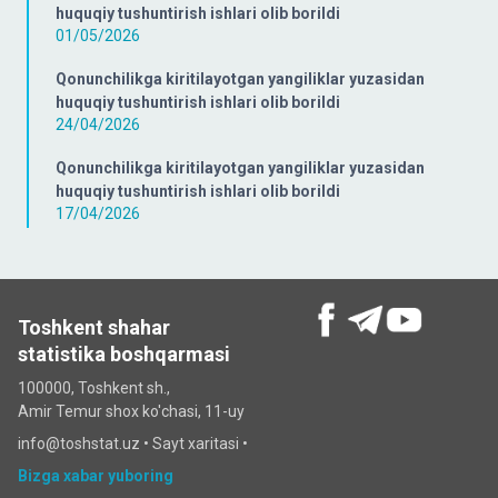
huquqiy tushuntirish ishlari olib borildi
01/05/2026
Qonunchilikga kiritilayotgan yangiliklar yuzasidan
huquqiy tushuntirish ishlari olib borildi
24/04/2026
Qonunchilikga kiritilayotgan yangiliklar yuzasidan
huquqiy tushuntirish ishlari olib borildi
17/04/2026
Toshkent shahar
statistika boshqarmasi
100000, Toshkent sh.,
Amir Temur shox ko'chasi, 11-uy
info@toshstat.uz •
Sayt xaritasi
•
Bizga xabar yuboring