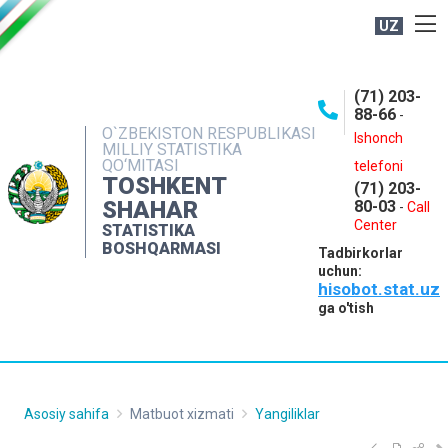
UZ
BOSHQARMA HAQIDA
(71) 203-
OCHIQ MA'LUMOTLAR
88-66
-
O`ZBEKISTON RESPUBLIKASI
NASHRLAR
Ishonch
MILLIY STATISTIKA
QO‘MITASI
telefoni
INTERAKTIV XIZMATLAR
TOSHKENT
(71) 203-
MATBUOT XIZMATI
SHAHAR
80-03
-
Call
Center
STATISTIKA
MUROJAATLAR
BOSHQARMASI
Tadbirkorlar
KONTAKTLAR
uchun:
hisobot.stat.uz
ga o'tish
Asosiy sahifa
Matbuot xizmati
Yangiliklar