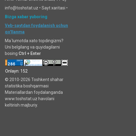
info@toshstat.uz •
Sayt xaritasi
•
Bizga xabar yuboring
Veb-saytdan foydalanish uchun
qo'llanma
Ma`lumotda xato topdingizmi?
Uni belgilang va quyidagilarni
bosing
Ctrl + Enter
Onlayn: 152
© 2010-2026 Toshkent shahar
statistika boshqarmasi
Materiallardan foydalanganda
www.toshstat.uz havolani
keltirish majburiy.