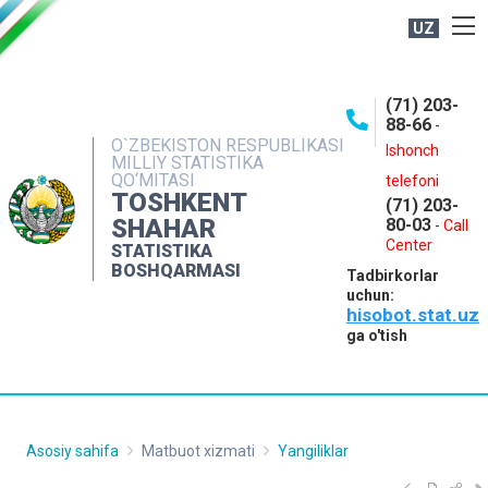
UZ
BOSHQARMA HAQIDA
(71) 203-
OCHIQ MA'LUMOTLAR
88-66
-
O`ZBEKISTON RESPUBLIKASI
NASHRLAR
Ishonch
MILLIY STATISTIKA
QO‘MITASI
telefoni
INTERAKTIV XIZMATLAR
TOSHKENT
(71) 203-
MATBUOT XIZMATI
SHAHAR
80-03
-
Call
Center
STATISTIKA
MUROJAATLAR
BOSHQARMASI
Tadbirkorlar
KONTAKTLAR
uchun:
hisobot.stat.uz
ga o'tish
Asosiy sahifa
Matbuot xizmati
Yangiliklar