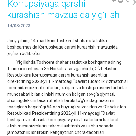
Korrupsiyaga qarshi
kurashish mavzusida yig‘ilish
14/03/2023
Joriy yilning 14-mart kuni Toshkent shahar statistika
boshqarmasida Korrupsiyaga qarshi kurashish mavzusida
yig‘ilish bo‘lib o‘tdi.
Yig‘ilishda Toshkent shahar statistika boshqarmasining
birinchi o
‘
rinbosari Sh.Norkulov so
‘
zga chiqib, O‘zbekiston
Respublikasi Korrupsiyaga qarshi kurashish agentligi
direktorining 2023-yil 11-martdagi “Davlat fuqarolik xizmatchisi
tomonidan xizmat safarlari, xalqaro va boshqa rasmiy tadbirlar
munosabati bilan olinishi mumkin bo‘lgan sovg‘a qiymati,
shuningdek uni tasarruf etish tartibi to‘g‘risidagi nizomni
tasdiqlash haqida”gi 54-son buyrug‘i yuzasidan va O‘zbekiston
Respublikasi Prezidentining 2022-yil 11-maydagi “Davlat
boshqaruvi sohasida korrupsiyaviy xavf-xatarlarni bartaraf
etish mexanizmlarini takomillashtirish va ushbu sohada
jamoatchilik ishtirokini kengaytirish chora-tadbirlari