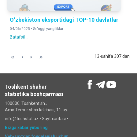
O‘zbekiston eksportidagi TOP-10 davlatlar
04/06/2025 •
So'nggi yangiliklar
Batafsil ...
13-sahifa 307 dan
Toshkent shahar
statistika boshqarmasi
100000, Toshkent sh.,
Amir Temur shox ko'chasi, 11-uy
info@toshstat.uz •
Sayt xaritasi
•
Bizga xabar yuboring
Veb-saytdan foydalanish uchun