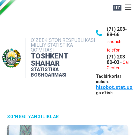
UZ
BOSHQARMA HAQIDA
(71) 203-
OCHIQ MA'LUMOTLAR
88-66
-
O`ZBEKISTON RESPUBLIKASI
NASHRLAR
Ishonch
MILLIY STATISTIKA
QO‘MITASI
telefoni
INTERAKTIV XIZMATLAR
TOSHKENT
(71) 203-
MATBUOT XIZMATI
SHAHAR
80-03
-
Call
Center
STATISTIKA
MUROJAATLAR
BOSHQARMASI
Tadbirkorlar
KONTAKTLAR
uchun:
hisobot.stat.uz
ga o'tish
SO'NGGI YANGILIKLAR