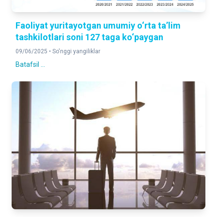
Faoliyat yuritayotgan umumiy o‘rta taʼlim
tashkilotlari soni 127 taga ko‘paygan
09/06/2025 •
So'nggi yangiliklar
Batafsil ...