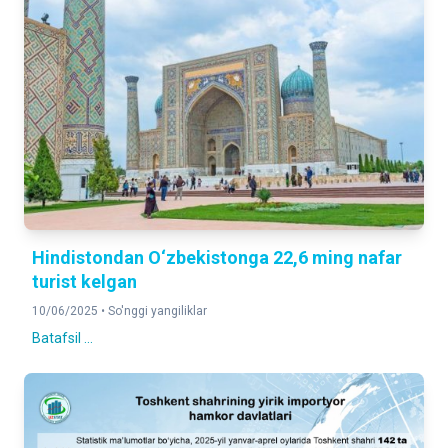
Hindistondan O‘zbekistonga 22,6 ming nafar
turist kelgan
10/06/2025 •
So'nggi yangiliklar
Batafsil ...