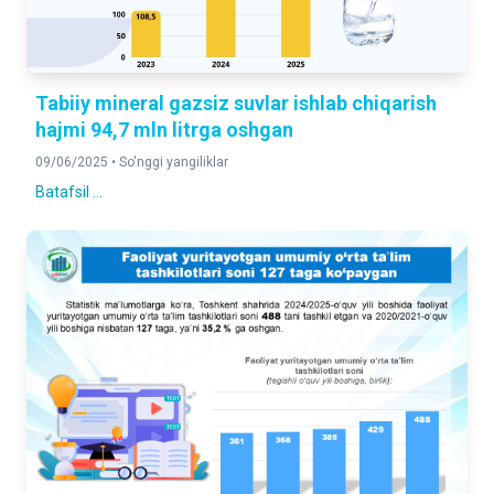
Tabiiy mineral gazsiz suvlar ishlab chiqarish
hajmi 94,7 mln litrga oshgan
09/06/2025 •
So'nggi yangiliklar
Batafsil ...